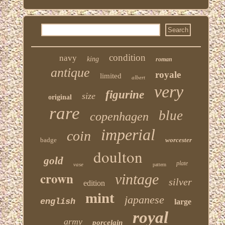
condition
navy
king
roman
antique
royale
limited
albert
very
figurine
size
original
rare
blue
copenhagen
imperial
coin
badge
worcester
doulton
gold
plate
vase
pattern
crown
vintage
silver
edition
mint
japanese
english
large
royal
army
porcelain