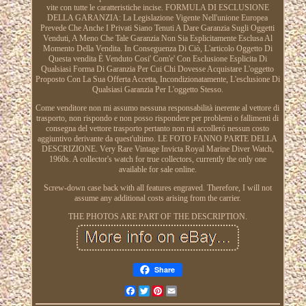
vite con tutte le caratteristiche incise. FORMULA DI ESCLUSIONE
DELLA GARANZIA: La Legislazione Vigente Nell'unione Europea
Prevede Che Anche I Privati Siano Tenuti A Dare Garanzia Sugli Oggetti
Venduti, A Meno Che Tale Garanzia Non Sia Esplicitamente Esclusa Al
Momento Della Vendita. In Conseguenza Di Ciò, L'articolo Oggetto Di
Questa vendita È Venduto Cosi' Com'e' Con Esclusione Esplicita Di
Qualsiasi Forma Di Garanzia Per Cui Chi Dovesse Acquistare L'oggetto
Proposto Con La Sua Offerta Accetta, Incondizionatamente, L'esclusione Di
Qualsiasi Garanzia Per L'oggetto Stesso.
Come venditore non mi assumo nessuna responsabilità inerente al vettore di
trasporto, non rispondo e non posso rispondere per problemi o fallimenti di
consegna del vettore trasporto pertanto non mi accolleró nessun costo
aggiuntivo derivante da quest'ultimo. LE FOTO FANNO PARTE DELLA
DESCRIZIONE. Very Rare Vintage Invicta Royal Marine Diver Watch,
1960s. A collector's watch for true collectors, currently the only one
available for sale online.
Screw-down case back with all features engraved. Therefore, I will not
assume any additional costs arising from the carrier.
THE PHOTOS ARE PART OF THE DESCRIPTION.
Share
Facebook
Twitter
Pinterest
Email